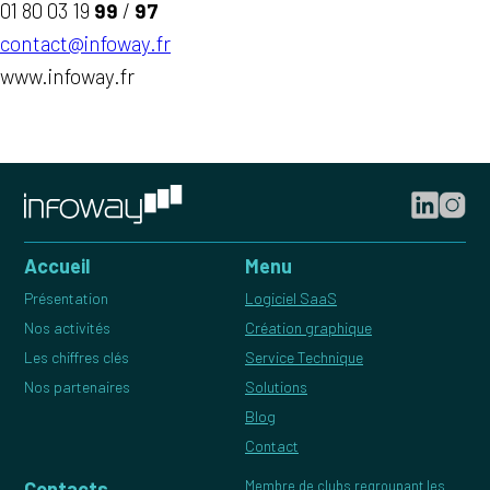
01 80 03 19
99
/
97
contact@infoway.fr
www.infoway.fr
Accueil
Menu
Présentation
Logiciel SaaS
Nos activités
Création graphique
Les chiffres clés
Service Technique
Nos partenaires
Solutions
Blog
Contact
Contacts
Membre de clubs regroupant les