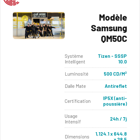
Modèle
Samsung
QM50C
Système
Tizen - SSSP
Intelligent
10.0
Luminosité
500 CD/M²
Dalle Mate
Antireflet
IP5X (anti-
Certification
poussière)
Usage
24h / 7j
Intensif
1,124.1 x 644.8
Dimensions
x 28.5